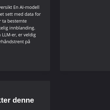
(GRATIS
ersikt En AI-modell
OG
 et sett med data for
BETALT)
r ta bestemte
elig innblanding.
 LLM-er, er veldig
rhåndstrent på
kter denne