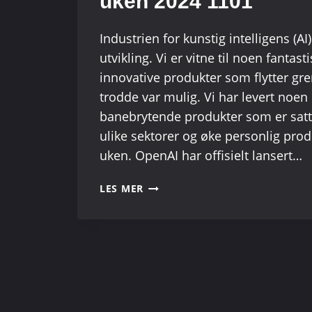
uken 2024 1101
Industrien for kunstig intelligens (AI
utvikling. Vi er vitne til noen fantast
innovative produkter som flytter gre
trodde var mulig. Vi har levert noe
banebrytende produkter som er satt 
ulike sektorer og øke personlig prod
uken. OpenAI har offisielt lansert…
TOP
LES MER
10
AI-
NYE
PRODUKTER
DENNE
UKEN
2024