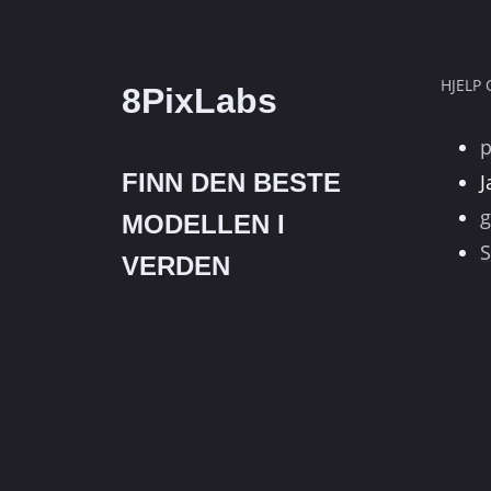
1101
HJELP
8PixLabs
FINN DEN BESTE
J
g
MODELLEN I
S
VERDEN