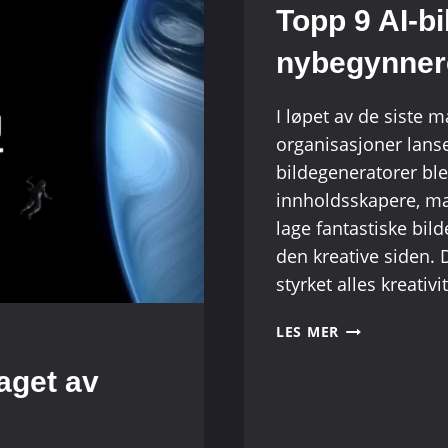
Topp 9 AI-bi
nybegynnere 
I løpet av de siste
organisasjoner lanse
bildegeneratorer ble 
innholdsskapere, ma
lage fantastiske bil
den kreative siden.
styrket alles kreativit
TOPP
LES MER
9
AI-
aget av
BILDEGENERA
FOR
NYBEGYNNER