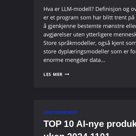
Hva er LLM-modell? Definisjon og ov
er et program som har blitt trent på
å gjenkjenne bestemte mønstre elle
avgjørelser uten ytterligere mennesk
Store språkmodeller, også kjent som
store dyplæringsmodeller som er fo
enorme mengder data...
TOPP
LES MER
10
AI-
MODELLER
LAGET
AV
UKATEGORISERT
CHINESE
COMPANY
TOP 10 AI-nye produ