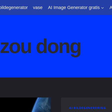
bildegenerator
vase
AI Image Generator gratis
A
: zou dong
AI BILDEGENERERING