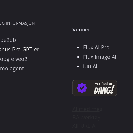
 OG INFORMASJON
Venner
poe2db
Flux AI Pro
anus Pro GPT-er
Flux Image AI
oogle veo2
iuu AI
molagent
AI med meg
BAI.verktøy
AIPURE AI