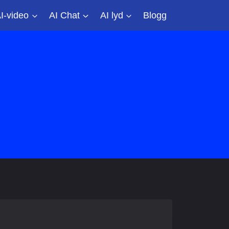
I-video
AI Chat
AI lyd
Blogg