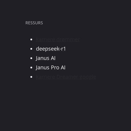
RESSURS
karriere drømmer
deepseek-r1
Janus AI
Janus Pro AI
karriere Dreamer google